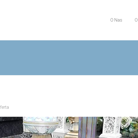
O Nas
O
ferta