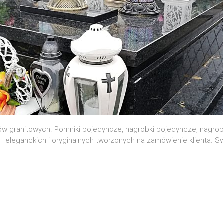
ów granitowych. Pomniki pojedyncze, nagrobki pojedyncze, nagrob
 – eleganckich i oryginalnych tworzonych na zamówienie klienta. 